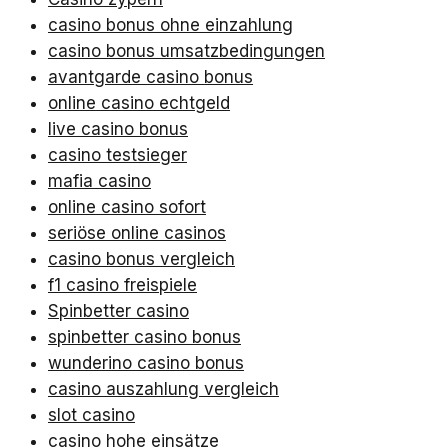
casino bonus ohne einzahlung
casino bonus umsatzbedingungen
avantgarde casino bonus
online casino echtgeld
live casino bonus
casino testsieger
mafia casino
online casino sofort
seriöse online casinos
casino bonus vergleich
f1 casino freispiele
Spinbetter casino
spinbetter casino bonus
wunderino casino bonus
casino auszahlung vergleich
slot casino
casino hohe einsätze