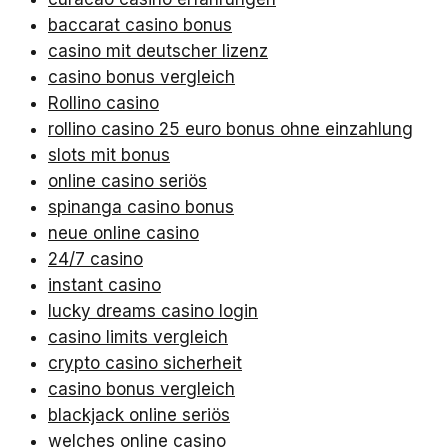
baccarat casino bonus
casino mit deutscher lizenz
casino bonus vergleich
Rollino casino
rollino casino 25 euro bonus ohne einzahlung
slots mit bonus
online casino seriös
spinanga casino bonus
neue online casino
24/7 casino
instant casino
lucky dreams casino login
casino limits vergleich
crypto casino sicherheit
casino bonus vergleich
blackjack online seriös
welches online casino