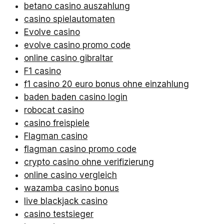
betano casino auszahlung
casino spielautomaten
Evolve casino
evolve casino promo code
online casino gibraltar
F1 casino
f1 casino 20 euro bonus ohne einzahlung
baden baden casino login
robocat casino
casino freispiele
Flagman casino
flagman casino promo code
crypto casino ohne verifizierung
online casino vergleich
wazamba casino bonus
live blackjack casino
casino testsieger