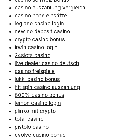
casino auszahlung vergleich
casino hohe einsätze
legiano casino login
new no deposit casino
crypto casino bonus
irwin casino login
24slots casino
live dealer casino deutsch
casino freispiele
lukki casino bonus
hit spin casino auszahlung
600% casino bonus
lemon casino login
plinko mit crypto
total casino
pistolo casino
evolve casino bonus